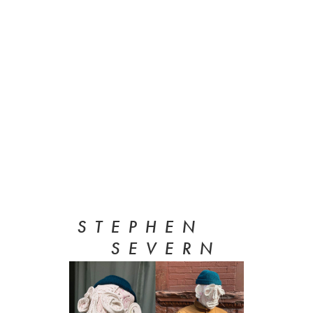
S T E P H E N
S E V E R N